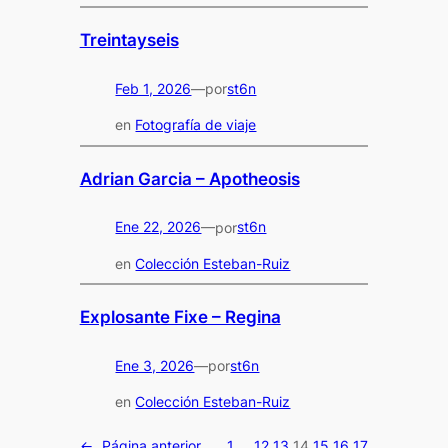
Treintayseis
Feb 1, 2026
—
st6n
por
en
Fotografía de viaje
Adrian Garcia – Apotheosis
Ene 22, 2026
—
st6n
por
en
Colección Esteban-Ruiz
Explosante Fixe – Regina
Ene 3, 2026
—
st6n
por
en
Colección Esteban-Ruiz
←
Página anterior
1
…
12
13
14
15
16
17