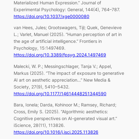
Materialized Human Expression.” Journal of
Experimental Psychology: General, 144(4), 764–787.
https://doi.org/10.1037/xge0000080
van Hees, Jules; Grootswagers, Tijl; Quek, Genevieve
L.; Varlet, Manuel (2025). “Human perception of art in
the age of artificial intelligence.” Frontiers in
Psychology, 15:1497469.
https://doi.org/10.3389/fpsyg.2024.1497469
Malecki, W. P.; Messingschlager, Tanja V.; Appel,
Markus (2025). “The impact of exposure to generative
AI art on aesthetic appreciation…” New Media &
Society, 27(9), 5410–5432.
https://doi.org/10.1177/14614448251344590
Bara, Ionela; Darda, Kohinoor M.; Ramsey, Richard;
Cross, Emily S. (2025). “Algorithmic aesthetics:
Cognitive perspectives on AI-generated visual art.”
iScience, 28(11), 113826.
https://doi.org/10.1016/j.isci.2025.113826