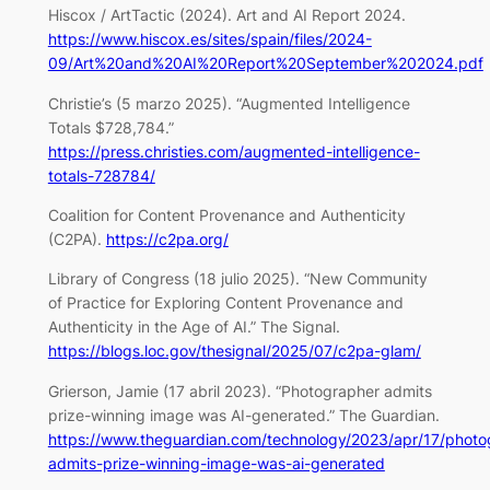
Hiscox / ArtTactic (2024). Art and AI Report 2024.
https://www.hiscox.es/sites/spain/files/2024-
09/Art%20and%20AI%20Report%20September%202024.pdf
Christie’s (5 marzo 2025). “Augmented Intelligence
Totals $728,784.”
https://press.christies.com/augmented-intelligence-
totals-728784/
Coalition for Content Provenance and Authenticity
(C2PA).
https://c2pa.org/
Library of Congress (18 julio 2025). “New Community
of Practice for Exploring Content Provenance and
Authenticity in the Age of AI.” The Signal.
https://blogs.loc.gov/thesignal/2025/07/c2pa-glam/
Grierson, Jamie (17 abril 2023). “Photographer admits
prize-winning image was AI-generated.” The Guardian.
https://www.theguardian.com/technology/2023/apr/17/photo
admits-prize-winning-image-was-ai-generated