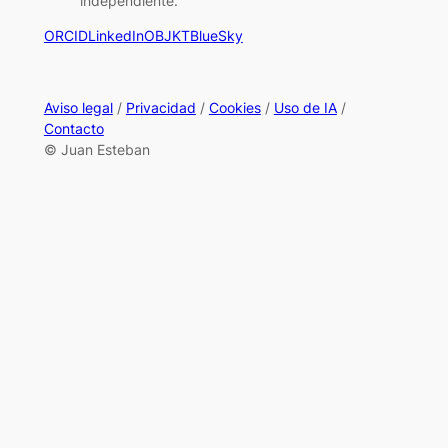
independiente.
ORCID
LinkedIn
OBJKT
BlueSky
Aviso legal
/
Privacidad
/
Cookies
/
Uso de IA
/
Contacto
© Juan Esteban