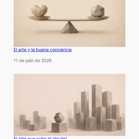
El arte y la buena conciencia
Fecha
11 de julio de 2026
El arte que sube el alquiler