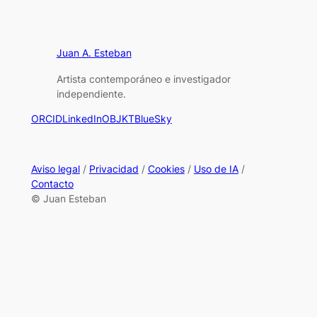
Juan A. Esteban
Artista contemporáneo e investigador
independiente.
ORCID
LinkedIn
OBJKT
BlueSky
Aviso legal
/
Privacidad
/
Cookies
/
Uso de IA
/
Contacto
© Juan Esteban